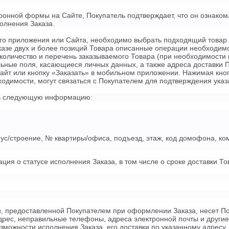
ронной формы на Сайте, Покупатель подтверждает, что он ознако
лнения Заказа.
го приложения или Сайта, необходимо выбрать подходящий товар
заказе двух и более позиций Товара описанные операции необходим
количество и перечень заказываемого Товара (при необходимости 
ные поля, касающиеся личных данных, а также адреса доставки По
айт или кнопку «Заказать» в мобильном приложении. Нажимая кноп
одимости, могут связаться с Покупателем для подтверждения указ
ать следующую информацию:
рпус/строение, № квартиры/офиса, подъезд, этаж, код домофона, ко
ия о статусе исполнения Заказа, в том числе о сроке доставки То
и, предоставленной Покупателем при оформлении Заказа, несет П
рес, неправильные телефоны, адреса электронной почты и другие 
озможности исполнения Заказа, его доставки по указанному адрес