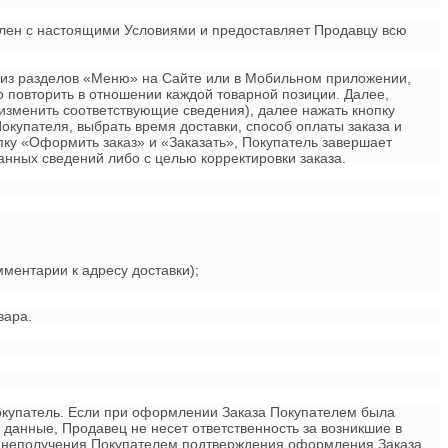
млен с настоящими Условиями и предоставляет Продавцу всю
 из разделов «Меню» на Сайте или в Мобильном приложении,
о повторить в отношении каждой товарной позиции. Далее,
изменить соответствующие сведения), далее нажать кнопку
купателя, выбрать время доставки, способ оплаты заказа и
ку «Оформить заказ» и «Заказать», Покупатель завершает
анных сведений либо с целью корректировки заказа.
мментарии к адресу доставки);
вара.
окупатель. Если при оформлении Заказа Покупателем была
данные, Продавец не несет ответственность за возникшие в
у, неполучения Покупателем подтверждения оформления Заказа