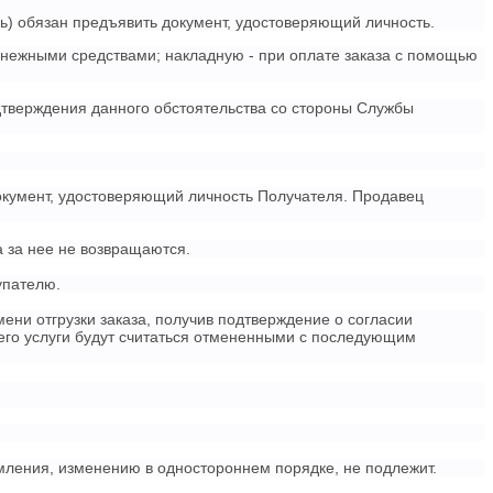
ь) обязан предъявить документ, удостоверяющий личность.
енежными средствами; накладную - при оплате заказа с помощью
дтверждения данного обстоятельства со стороны Службы
окумент, удостоверяющий личность Получателя. Продавец
а за нее не возвращаются.
упателю.
ени отгрузки заказа, получив подтверждение о согласии
чего услуги будут считаться отмененными с последующим
мления, изменению в одностороннем порядке, не подлежит.