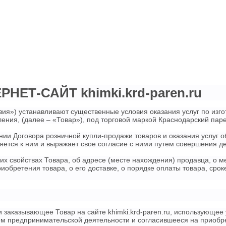
ЕТ-САЙТ khimki.krd-paren.ru
вия») устанавливают существенные условия оказания услуг по изг
ления, (далее – «Товар»), под торговой маркой Краснодарский паре
ии Договора розничной купли-продажи товаров и оказания услуг 
ется к ним и выражает свое согласие с ними путем совершения де
х свойствах Товара, об адресе (месте нахождения) продавца, о 
иобретения товара, о его доставке, о порядке оплаты товара, сроке 
 заказывающее Товар на сайте khimki.krd-paren.ru, использующее
м предпринимательской деятельности и согласившееся на приобре