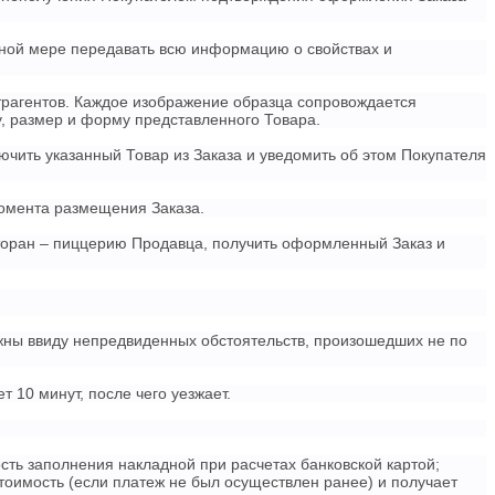
лной мере передавать всю информацию о свойствах и
нтрагентов. Каждое изображение образца сопровождается
у, размер и форму представленного Товара.
лючить указанный Товар из Заказа и уведомить об этом Покупателя
момента размещения Заказа.
сторан – пиццерию Продавца, получить оформленный Заказ и
можны ввиду непредвиденных обстоятельств, произошедших не по
 10 минут, после чего уезжает.
ость заполнения накладной при расчетах банковской картой;
стоимость (если платеж не был осуществлен ранее) и получает