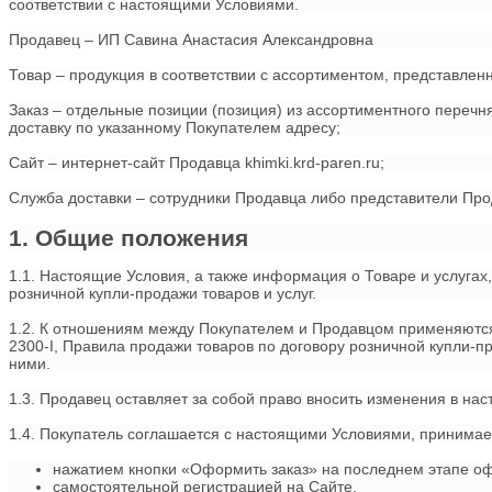
соответствии с настоящими Условиями.
Продавец – ИП Савина Анастасия Александровна
Товар – продукция в соответствии с ассортиментом, представленн
Заказ – отдельные позиции (позиция) из ассортиментного переч
доставку по указанному Покупателем адресу;
Сайт – интернет-сайт Продавца khimki.krd-paren.ru;
Служба доставки – сотрудники Продавца либо представители Пр
1. Общие положения
1.1. Настоящие Условия, а также информация о Товаре и услугах
розничной купли-продажи товаров и услуг.
1.2. К отношениям между Покупателем и Продавцом применяются 
2300-I, Правила продажи товаров по договору розничной купли-п
ними.
1.3. Продавец оставляет за собой право вносить изменения в на
1.4. Покупатель соглашается с настоящими Условиями, принима
нажатием кнопки «Оформить заказ» на последнем этапе оф
самостоятельной регистрацией на Сайте,