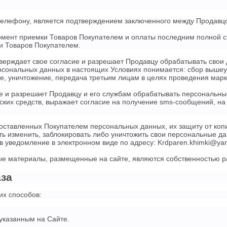
 телефону, является подтверждением заключенного между Продавц
момент приемки Товаров Покупателем и оплаты последним полной с
и Товаров Покупателем.
верждает свое согласие и разрешает Продавцу обрабатывать свои 
ерсональных данных в настоящих Условиях понимается: сбор вышеу
ие, уничтожение, передача третьим лицам в целях проведения мар
ие и разрешает Продавцу и его службам обрабатывать персональн
ких средств, выражает согласие на получение sms-сообщений, на 
оставленных Покупателем персональных данных, их защиту от коп
ь изменить, заблокировать либо уничтожить свои персональные дан
ив уведомление в электронном виде по адресу: Krdparen.khimki@yan
ые материалы, размещенные на сайте, являются собственностью р
аза
их способов:
указанным на Сайте.