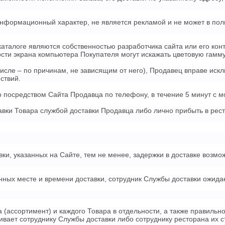
 информационный характер, не является рекламой и не может в по
 каталоге являются собственностью разработчика сайта или его ко
ости экрана компьютера Покупателя могут искажать цветовую гамм
 числе – по причинам, не зависящим от него), Продавец вправе иск
ствий.
о посредством Сайта Продавца по телефону, в течение 5 минут с 
авки Товара службой доставки Продавца либо лично прибыть в ре
вки, указанных на Сайте, тем не менее, задержки в доставке воз
енных месте и времени доставки, сотрудник Службы доставки ожидает
 (ассортимент) и каждого Товара в отдельности, а также правильн
ивает сотруднику Службы доставки либо сотруднику ресторана их 