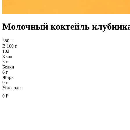
Молочный коктейль клубник
350 г
В 100 г.
102
Ккал
3 г
Белки
6 г
Жиры
9 г
Углеводы
0 ₽