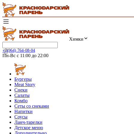
Химки
+7(964) 764-08-04
Пн-Вс с 11:00 до 22:00
Бургеры
Meat Story
Снеки
Салаты
Комбо
Сеты со снеками
Напитки
Соусы
Ланч-тарелки
Детское меню
Дополнительно