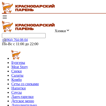
Химки
+7(964) 764-08-04
Пн-Вс с 11:00 до 22:00
Бургеры
Meat Story
Снеки
Салаты
Комбо
Сеты со снеками
Напитки
Соусы
Ланч-тарелки
Детское меню
Дополнительно