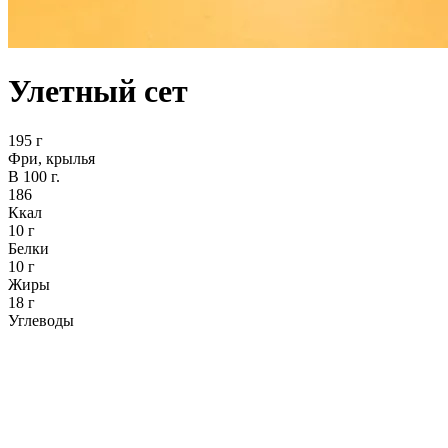
Улетный сет
195 г
Фри, крылья
В 100 г.
186
Ккал
10 г
Белки
10 г
Жиры
18 г
Углеводы