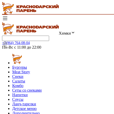
Химки
+7(964) 764-08-04
Пн-Вс с 11:00 до 22:00
Бургеры
Meat Story
Снеки
Салаты
Комбо
Сеты со снеками
Напитки
Соусы
Ланч-тарелки
Детское меню
Дополнительно