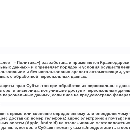
алее – «Политика») разработана и применяется Краснодарский
альных данных» и определяет порядок и условия осуществле
льзованием и без использования средств автоматизации, ус
нных с обработкой персональных данных.
 защиты прав Субъектов при обработке их персональных данн
торы и иные лица, получившие доступ к персональным данны
а персональных данных, если иное не предусмотрено федера
:
я к прямо или косвенно определенному или определяемому ф
адрес доставки; номер телефона; адрес электронной почты);
ых систем (Apple, Android) на отслеживание местоположения
е данные, которые Субъект может указать/предоставить в соо