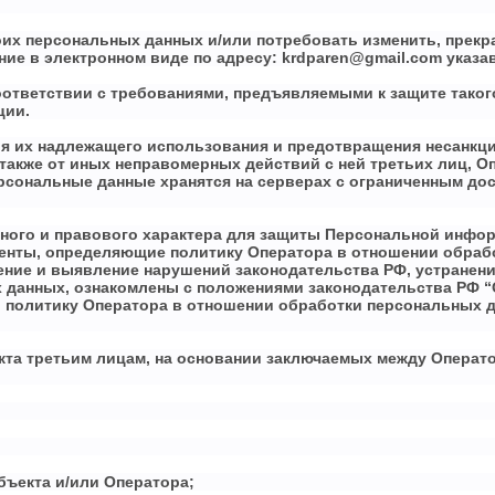
оих персональных данных и/или потребовать изменить, прекра
 в электронном виде по адресу: krdparen@gmail.com указав и
ответствии с требованиями, предъявляемыми к защите такого
ции.
ия их надлежащего использования и предотвращения несанкцио
 также от иных неправомерных действий с ней третьих лиц, 
ональные данные хранятся на серверах с ограниченным дост
ного и правового характера для защиты Персональной инфор
енты, определяющие политику Оператора в отношении обраб
ие и выявление нарушений законодательства РФ, устранени
данных, ознакомлены с положениями законодательства РФ “О
политику Оператора в отношении обработки персональных д
кта третьим лицам, на основании заключаемых между Операт
бъекта и/или Оператора;