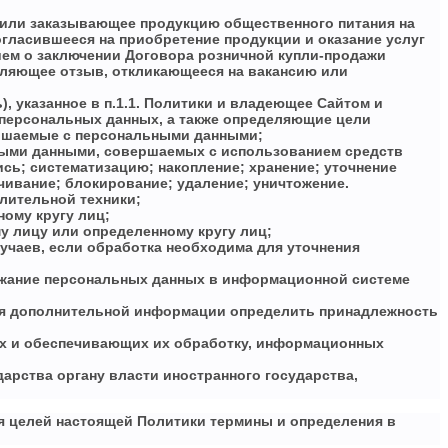
ь или заказывающее продукцию общественного питания на
согласившееся на приобретение продукции и оказание услуг
ием о заключении Договора розничной купли-продажи
авляющее отзыв, откликающееся на вакансию или
 указанное в п.1.1. Политики и владеющее Сайтом и
персональных данных, а также определяющие цели
ершаемые с персональными данными;
ьными данными, совершаемых с использованием средств
ись; систематизацию; накопление; хранение; уточнение
ичивание; блокирование; удаление; уничтожение.
лительной техники;
ому кругу лиц;
 лицу или определенному кругу лиц;
чаев, если обработка необходима для уточнения
ржание персональных данных в информационной системе
ния дополнительной информации определить принадлежность
ых и обеспечивающих их обработку, информационных
арства органу власти иностранного государства,
ля целей настоящей Политики термины и определения в