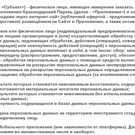
– «Субъект») - физическое лицо, имеющее намерение заказат
 приложении Краснодарский Парень (далее - «Приложение») и 
родажи через интернет-сайт (публичной офертой - предложен
 доставки) размещённом на Сайте и Приложении, а также ост
кое или физическое лицо (индивидуальный предприниматель),
ми лицами организующие и (или) осуществляющие обработку 
х данных, подлежащих обработке, действия (операции), сов
перация) или совокупность действий (операций) с персонал
ерсональных данных включает в себя, в том числе: сбор; зап
 передачу (распространение, предоставление, доступ); обезл
– обработка персональных данных с помощью средств вычис
правленные на раскрытие персональных данных неопределенн
равленные на раскрытие персональных данных определенному
ащение обработки персональных данных (за исключением слу
ультате которых становится невозможным восстановить соде
ничтожаются материальные носители персональных данных;
езультате которых становится невозможным без использова
ьных данных;
купность содержащихся в базах данных персональных данн
дача персональных данных на территорию иностранного госуд
идическому лицу.
ля Мобильного приложения (вне зависимости от платформы). Д
лениям во множественном числе и наоборот.