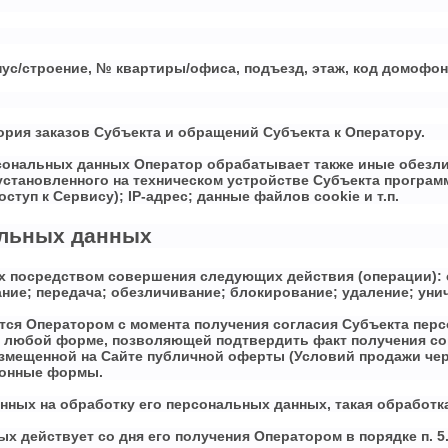
рпус/строение, № квартиры/офиса, подъезд, этаж, код домофон
ория заказов Субъекта и обращений Субъекта к Оператору.
рсональных данных Оператор обрабатывает также иные обезл
становленного на техническом устройстве Субъекта програм
туп к Сервису); IP-адрес; данные файлов cookie и т.п.
альных данных
х посредством совершения следующих действия (операции): с
ание; передача; обезличивание; блокирование; удаление; уни
тся Оператором с момента получения согласия Субъекта пер
 любой форме, позволяющей подтвердить факт получения со
змещенной на Сайте публичной оферты (Условий продажи чер
ронные формы.
анных на обработку его персональных данных, такая обработк
ых действует со дня его получения Оператором в порядке п. 5.