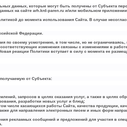
льных данных, которые могут быть получены от Субъекта пе
анных на сайте arh.krd-paren.ru и/или мобильном приложени
Политикой до момента использования Сайта. В случае несогл
оссийской Федерации.
ия по своему усмотрению, в том числе, но не ограничиваясь,
а соответствующие изменения связаны с изменениями в работ
овая реакции Политики вступает в силу с момента ее размещ
получаемую от Субъекта:
млений, запросов в целях оказания услуг, а также в целях об
зования, разработки новых услуг и блюд;
том числе касающихся работы Сайта, качества продукции, ка
акже для направления электронных писем и иных форм напр
ния рекламных сообщений и предложений для участия в спец
.