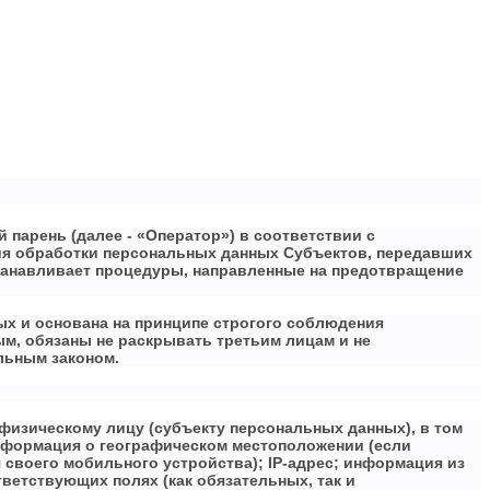
 парень (далее - «Оператор») в соответствии с
ния обработки персональных данных Субъектов, передавших
танавливает процедуры, направленные на предотвращение
ых и основана на принципе строгого соблюдения
м, обязаны не раскрывать третьим лицам и не
льным законом.
изическому лицу (субъекту персональных данных), в том
 информация о географическом местоположении (если
 своего мобильного устройства); IP-адрес; информация из
тветствующих полях (как обязательных, так и