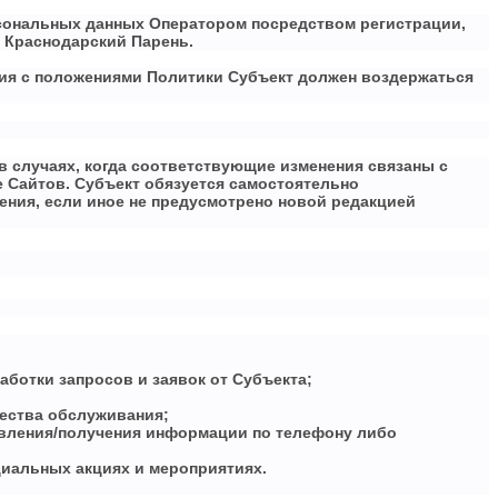
рсональных данных Оператором посредством регистрации,
и Краснодарский Парень.
асия с положениями Политики Субъект должен воздержаться
 в случаях, когда соответствующие изменения связаны с
е Сайтов. Субъект обязуется самостоятельно
ения, если иное не предусмотрено новой редакцией
работки запросов и заявок от Субъекта;
чества обслуживания;
авления/получения информации по телефону либо
иальных акциях и мероприятиях.