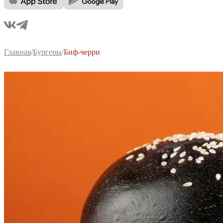
Главная
/
Бургеры
/
Биф-черри