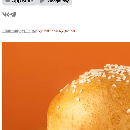
Главная
/
Бургеры
/
Кубанская курочка