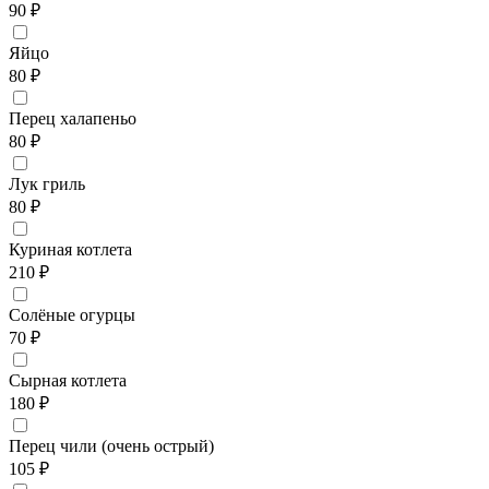
90 ₽
Яйцо
80 ₽
Перец халапеньо
80 ₽
Лук гриль
80 ₽
Куриная котлета
210 ₽
Солёные огурцы
70 ₽
Сырная котлета
180 ₽
Перец чили (очень острый)
105 ₽