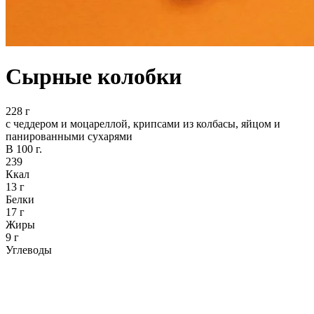
Сырные колобки
228 г
с чеддером и моцареллой, крипсами из колбасы, яйцом и
панированными сухарями
В 100 г.
239
Ккал
13 г
Белки
17 г
Жиры
9 г
Углеводы