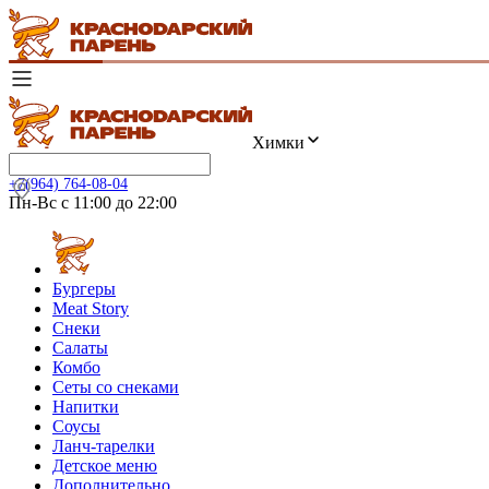
Химки
+7(964) 764-08-04
Пн-Вс с 11:00 до 22:00
Бургеры
Meat Story
Снеки
Салаты
Комбо
Сеты со снеками
Напитки
Соусы
Ланч-тарелки
Детское меню
Дополнительно