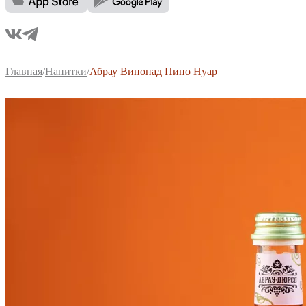
Главная
/
Напитки
/
Абрау Винонад Пино Нуар