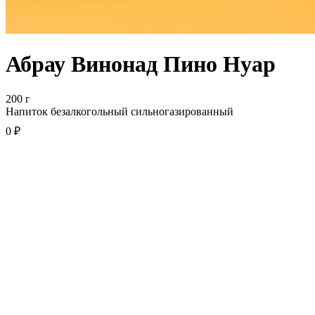
Абрау Винонад Пино Нуар
200 г
Напиток безалкогольный сильногазированный
0 ₽