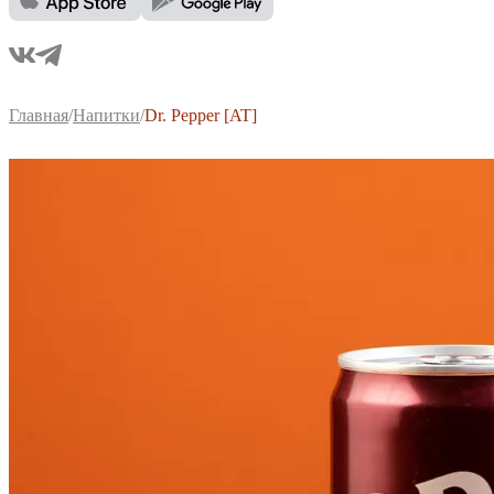
Главная
/
Напитки
/
Dr. Pepper [AT]