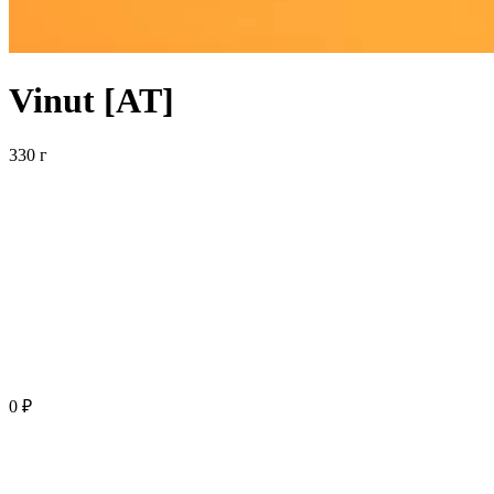
Vinut [AT]
330 г
0 ₽