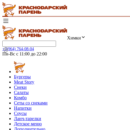
Химки
+7(964) 764-08-04
Пн-Вс с 11:00 до 22:00
Бургеры
Meat Story
Снеки
Салаты
Комбо
Сеты со снеками
Напитки
Соусы
Ланч-тарелки
Детское меню
Дополнительно