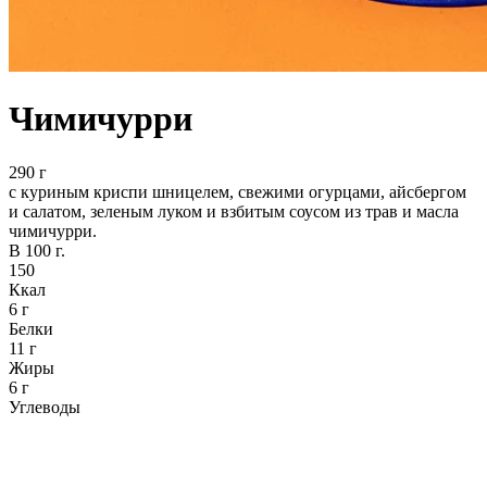
Чимичурри
290 г
с куриным криспи шницелем, свежими огурцами, айсбергом
и салатом, зеленым луком и взбитым соусом из трав и масла
чимичурри.
В 100 г.
150
Ккал
6 г
Белки
11 г
Жиры
6 г
Углеводы