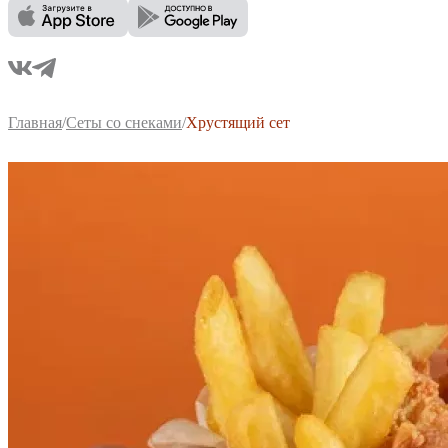
Главная
/
Сеты со снеками
/
Хрустящий сет