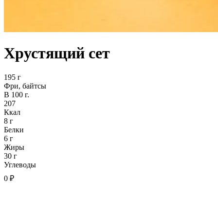
Хрустящий сет
195 г
Фри, байтсы
В 100 г.
207
Ккал
8 г
Белки
6 г
Жиры
30 г
Углеводы
0 ₽