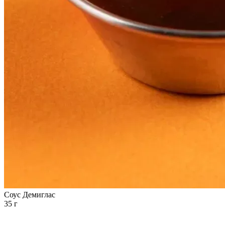
Соус Демиглас
35 г