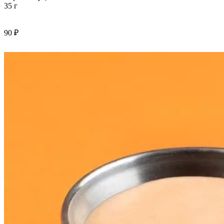
35 г
90 ₽