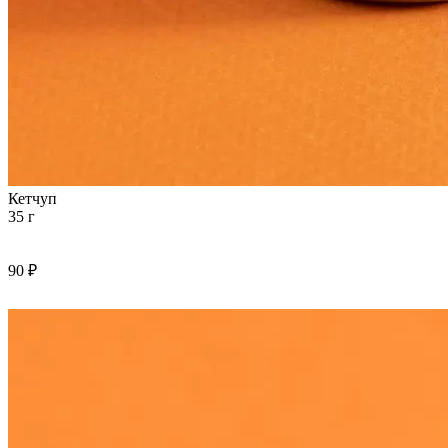
Кетчуп
35 г
90 ₽