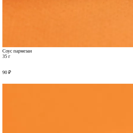
Соус пармезан
35 г
90 ₽