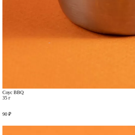
Соус BBQ
35 г
90 ₽