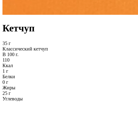
Кетчуп
35 г
Классический кетчуп
В 100 г.
110
Ккал
1 г
Белки
0 г
Жиры
25 г
Углеводы